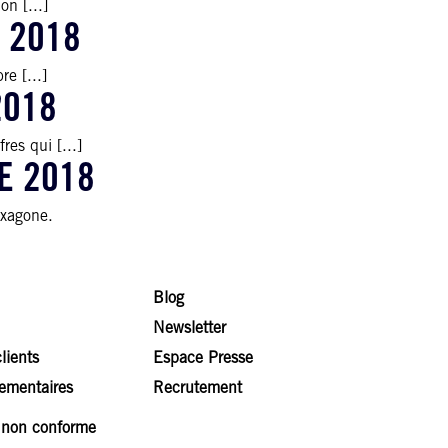
n [...]
 2018
e [...]
2018
es qui [...]
E 2018
exagone.
Blog
Newsletter
lients
Espace Presse
lementaires
Recrutement
: non conforme