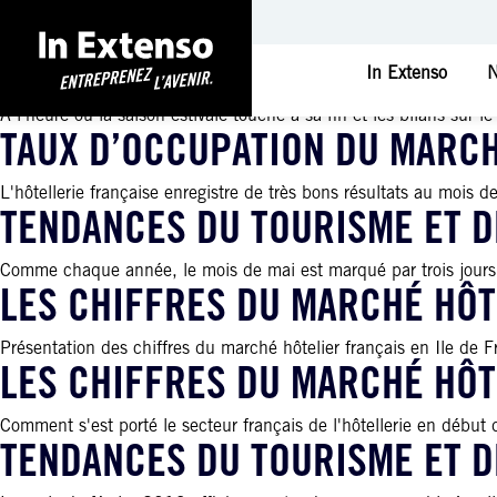
TENDANCES DU TOURISME ET DE
In Extenso
N
A l'heure où la saison estivale touche à sa fin et les bilans sur le
TAUX D’OCCUPATION DU MARCH
L'hôtellerie française enregistre de très bons résultats au mois d
TENDANCES DU TOURISME ET DE
Comme chaque année, le mois de mai est marqué par trois jours féri
LES CHIFFRES DU MARCHÉ HÔT
Présentation des chiffres du marché hôtelier français en Ile de F
LES CHIFFRES DU MARCHÉ HÔT
Comment s'est porté le secteur français de l'hôtellerie en débu
TENDANCES DU TOURISME ET D