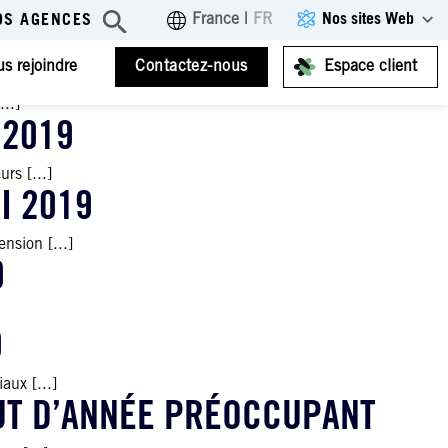
Nos sites Web
France
|
FR
OS AGENCES
19
s rejoindre
Contactez-nous
Espace client
...]
 2019
rs [...]
I 2019
nsion [...]
9
9
aux [...]
BUT D’ANNÉE PRÉOCCUPANT