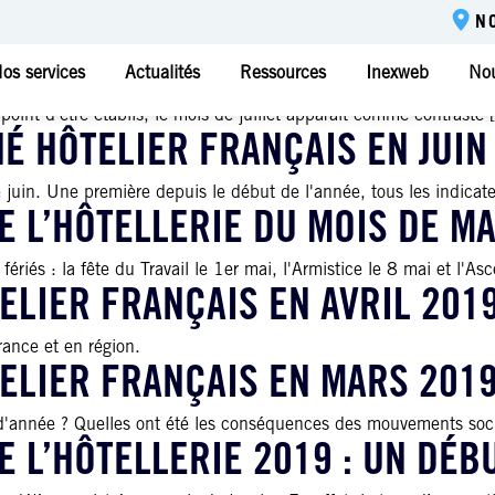
N
 L’HÔTELLERIE EN JUILLET 20
os services
Actualités
Ressources
Inexweb
Nou
 point d'être établis, le mois de juillet apparaît comme contrasté [
É HÔTELIER FRANÇAIS EN JUIN
e juin. Une première depuis le début de l'année, tous les indicateu
 L’HÔTELLERIE DU MOIS DE MA
és : la fête du Travail le 1er mai, l'Armistice le 8 mai et l'Asce
ELIER FRANÇAIS EN AVRIL 201
rance et en région.
ELIER FRANÇAIS EN MARS 201
t d'année ? Quelles ont été les conséquences des mouvements soci
E L’HÔTELLERIE 2019 : UN DÉ