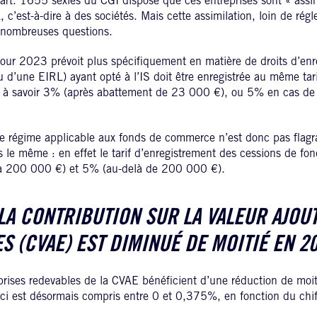
l’art. 1655 sexies du CGI dispose que ces entreprises sont « assi
est-à-dire à des sociétés. Mais cette assimilation, loin de régle
e nombreuses questions.
pour 2023 prévoit plus spécifiquement en matière de droits d’enr
u d’une EIRL) ayant opté à l’IS doit être enregistrée au même tar
é, à savoir 3% (après abattement de 23 000 €), ou 5% en cas d
le régime applicable aux fonds de commerce n’est donc pas flagr
 le même : en effet le tarif d’enregistrement des cessions de fon
à 200 000 €) et 5% (au-delà de 200 000 €).
 LA CONTRIBUTION SUR LA VALEUR AJOU
S (CVAE) EST DIMINUÉ DE MOITIÉ EN 2
rises redevables de la CVAE bénéficient d’une réduction de moiti
-ci est désormais compris entre 0 et 0,375%, en fonction du chiff