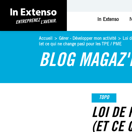
In Extenso
N
Accueil
>
Gérer - Développer mon activité
>
Loi 
(et ce qui ne change pas) pour les TPE / PME
BLOG MAGAZ'
TOPO
LOI DE 
(ET CE 