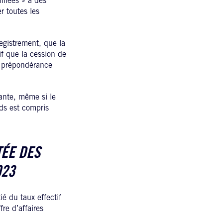
milées » à des
r toutes les
egistrement, que la
if que la cession de
e prépondérance
ante, même si le
ds est compris
TÉE DES
023
é du taux effectif
re d’affaires