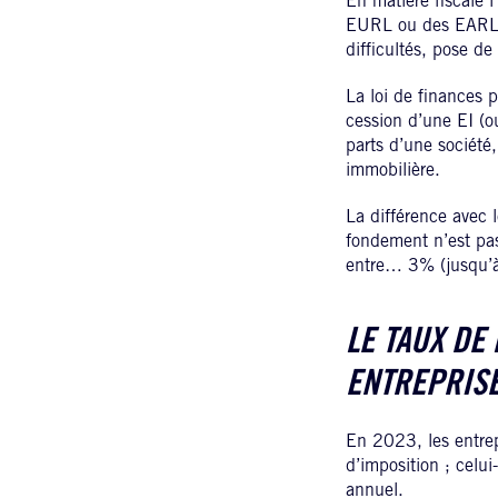
En matière fiscale 
EURL ou des EARL, c’
difficultés, pose d
La loi de finances 
cession d’une EI (o
parts d’une sociét
immobilière.
La différence avec 
fondement n’est pas
entre… 3% (jusqu’
LE TAUX DE
ENTREPRISE
En 2023, les entrep
d’imposition ; celui
annuel.