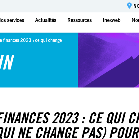
N
os services
Actualités
Ressources
Inexweb
Nou
de finances 2023 : ce qui change
IN
FINANCES 2023 : CE QUI 
QUI NE CHANGE PAS) POUR