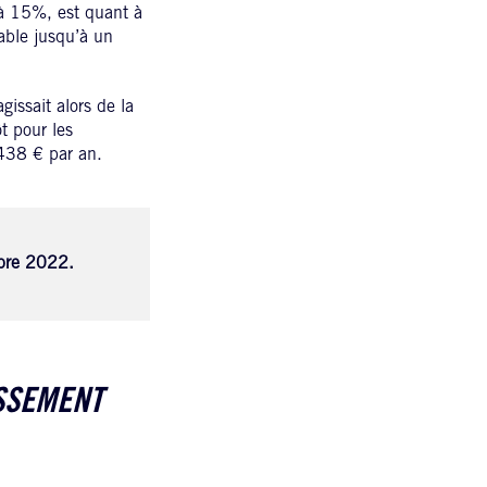
 à 15%, est quant à
sable jusqu’à un
issait alors de la
t pour les
438 € par an.
mbre 2022.
ISSEMENT